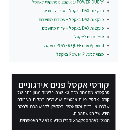
POWER QUERY יבוא קבצים מתיקיות לאקסל
פונקציות DAX באקסל – ספירה ייחודית
פונקציות DAX באקסל – עמודות מחושבות
פונקציות DAX באקסל – שדות מחושבים
יבוא נתונים לאקסל
Append עם POWER QUERY באקסל
מבוא ל Power Pivot באקסל
קורסי אקסל פנים אירגוניים​
ספקטרא מתמחה מזה 30 שנה בלימוד מגוון רחב של
קורסי אקסל פנים ארגוניים שנערכים במקום העבודה
שלכם או בזום ומותאמים במדויק לדרישותכם ולרמת
הידע של המשתתפים.
הכנסו לאתר ספקטרא וקבלו מידע מלא על האפשרויות.