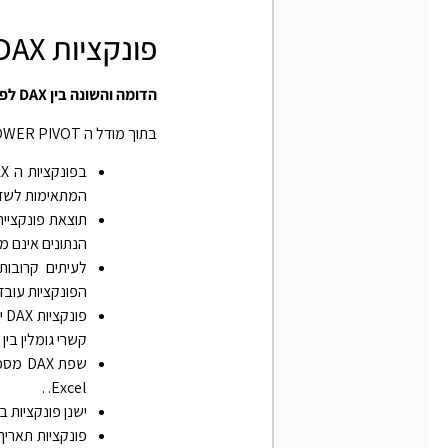
פונקציות DAX באקסל – עמודות מחושבות
הדומה והשונה בין DAX לפונקציות אקסל
בתוך מודל ה POWER PIVOT או בתוך מודל ה POWER BI – סוג הפונקציות המשמש לניתוח נתונים הוא ה DAX
המתאימות לשדות מח
הנתונים אינם מאותו סוג, שפת DAX משנה את העמודה
הפונקציות עוב
פו
קשרי גומלין בין
שפת X
Excel. .
ישנן פונקציות באקסל ה