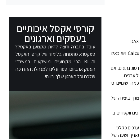
קורסי אקסל איכותיים
בעסקים וארגונים​
עובד בחברה ורוצה להיות מקצוען באקסל?
בפונקציות ה DAX של אקסל, יש פונקציות המתאימות לעמודות מחושבות Calculated columns ויש כאלו
ספקטרא מתמחה בלימוד של קורסי האקסל
וה BI הכי מקצועיים ומושקעים במשרדי
ו סוג נתונים. אם
העסק או בזום. ספר עלינו למנהלת ההדרכה
שלכם וכל הארגון שלך ירוויח!
נקציות כמה שינויים כי
 צורך ביצירה של
ים ווקטורים ב-
d. בניגוד לכך, פונקציות תאריך ושעה של