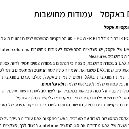
ושבים Measures
תוצאת פונקציית DAX בעמודה מחושבת, מצפה כי הנתונים בעמודה צפוים תמיד להיות מאות
 כולה לסוג הנתונים המתאימים ביותר לכל ערכים.
לעיתים קרובות, שמות הפונקציות בDAX דומים לשמות באקסל, אולם נערכו בפו
דות על עמודות שלמות/טבלאות שלמות
ולא על תאים
.
נקציות DAX יכולות לעבוד על כמה טבלאות במקביל ואף ליצור טבלאות חדשות, אולםל יש
 הטבלאות ויש אפילו פונקציה שיוצרת אקטיבציה לקשר גומלין לא פעיל.
DA מספקת פונקציות בדיקת מידע חדשות הדומות לפונקציות בדיקת המידע של מערכ
מסוגלות לעבוד עם מערכים, כאשר פונקציות DAX עובדות בעיקר על מערכים כקלט.
פונקציות תאריך ושעה של DAX מחזירות את סוג הנתונים atetime