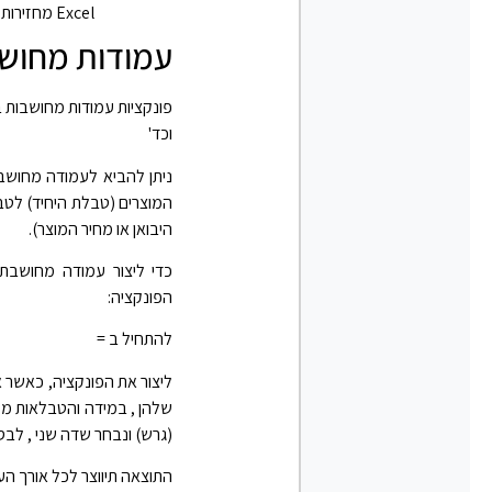
Excel מחזירות מספר שלם המייצג תאריך כמספר סידורי.
עמודות מחושבות ED COLUMNS
וכד'
ניתן להביא לעמודה מחוש
המוצרים (טבלת היחיד) לטב
היבואן או מחיר המוצר).
כדי ליצור עמודה מחושבת
הפונקציה:
להתחיל ב =
ליצור את הפונקציה, כאשר 
שלהן , במידה והטבלאות מק
(גרש) ונבחר שדה שני , לבסוף נ
התוצאה תיווצר לכל אורך ה