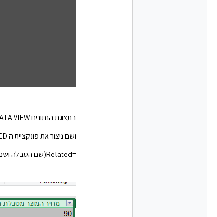
בתצוגת הנתונים DATA VIEW, ניצור טור חדש NEW COULMN
ושם ניצור את פונקציית ה RELATED המעתיקה נתונים בין טבלאות עם קשרי גומלין, מהטבלה של היחיד לטבלת הרבים.
=Related(שם הטבלה ושם העמודה ממנה נרצה נתונים)