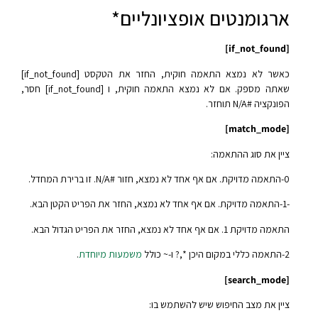
ארגומנטים אופציונליים*
[if_not_found]
כאשר לא נמצא התאמה חוקית, החזר את הטקסט [if_not_found]
שאתה מספק. אם לא נמצא התאמה חוקית, ו [if_not_found] חסר,
הפונקציה #N/A תוחזר.
[match_mode]
ציין את סוג ההתאמה:
0-התאמה מדויקת. אם אף אחד לא נמצא, חזור #N/A. זו ברירת המחדל.
-1-התאמה מדויקת. אם אף אחד לא נמצא, החזר את הפריט הקטן הבא.
התאמה מדויקת 1. אם אף אחד לא נמצא, החזר את הפריט הגדול הבא.
2-התאמה כללי במקום היכן *,? ו-~ כולל
משמעות מיוחדת
.
[search_mode]
ציין את מצב החיפוש שיש להשתמש בו: