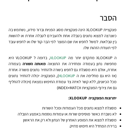
הסבר
פונקציית XLOOKUP הינה פונקציות מסוג הפניות וברור מידע, נשתמש בה
כשנרצה למצוא נתונים בטבלה אחת ולהעבירם לטבלה אחרת או להשוות
בין טבלאות. למשל לחפש את שם המוצר לפי הבר-קוד שלו או לחפש עובד
לפי תעודת הזהות שלו.
ה XLOOKUP מתקדם יותר מה
VLOOKUP
, בדומה ל VLOOKUP היא
מחפשת נתון בעמודה ומחזירה את התוצאה
מאותה השורה
בעמודה
אחרת, אולם היא מסוגלת גם לחפש בשורה ולהחזיר נתונים משורה אחרת
(אז היא גם מחליפה את ה
HLOOKUP
), הפונקציה יכולה להחזיר נתונים
מכל הכיוונים, ללא קשר לאיזה צד עמודת החיפוש נמצאת (ויכולה להחליף
גם את צירוף הפונקציות INDEX+MATCH)
יתרונות הפונקציה XLOOKUP:
מסוגלת למצוא נתונים מכל העמודות ומכל השורות
לא נשברת כאשר מוסיפים שורות או עמודות נוספות באמצע הטבלה
מסוגלת למצוא את המופע האחרון של הנתון ולא רק את הראשון
ברירת המחדל היא חיפוש מדויק