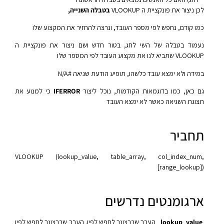
לכן ניצור את פונקציית ה VLOOKUP
בטבלה השנייה,
כמו קודם, נחפש לפי מספר העובד, ונרצה להחזיר את המקצוע שלו
נעמוד בטבלה של השי לחג, בטור חדש ושם ניצור את פונקציית ה
VLOOKUP שתביא לנו את מקצוע העובד לפי המספר שלו
במידה ולא ימצא עובד כלשהו, תופיע הודעת שגיאה #N/A
גם כאן, כמו בדוגמאות הקודמות, נוכל ליצור
IFERROR
כי למנוע את
תצוגת השגיאה כאשר לא ימצא העובד
תחביר
VLOOKUP (lookup_value, table_array, col_index_num,
[range_lookup])‎
ארגומנטים נדרשים
lookup_value
הערך שברצונך לחפש לפיו. הערך שברצונך לחפש לפיו