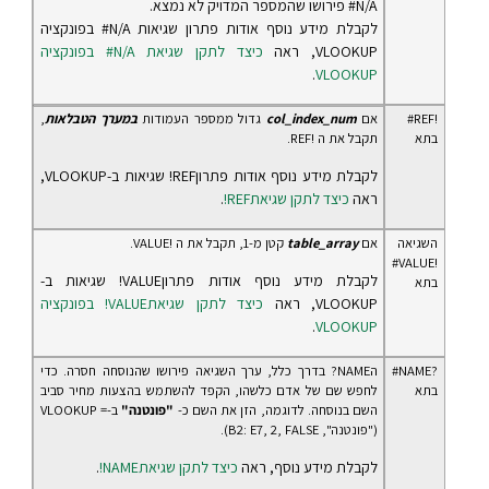
‎#N/A פירושו שהמספר המדויק לא נמצא.
לקבלת מידע נוסף אודות פתרון שגיאות ‎#N/A בפונקציה
VLOOKUP, ראה
כיצד לתקן שגיאת ‎#N/A בפונקציה
.
VLOOKUP
‎#REF!‎
אם
col_index_num
גדול ממספר העמודות
במערך הטבלאות
,
בתא
תקבל את הREF! ‎.
לקבלת מידע נוסף אודות פתרוןREF! שגיאות ב-VLOOKUP,
ראה
כיצד לתקן שגיאתREF!
.
השגיאה
אם
table_array
קטן מ-1, תקבל את הVALUE! ‎.
‎#VALUE!‎
לקבלת מידע נוסף אודות פתרוןVALUE! שגיאות ב-
בתא
VLOOKUP, ראה
כיצד לתקן שגיאתVALUE! בפונקציה
.
VLOOKUP
‎#NAME?‎
הNAME? בדרך כלל, ערך השגיאה פירושו שהנוסחה חסרה. כדי
בתא
לחפש שם של אדם כלשהו, הקפד להשתמש בהצעות מחיר סביב
השם בנוסחה. לדוגמה, הזן את השם כ-
"פונטנה"
ב-= VLOOKUP
("פונטנה", B2: E7, 2, FALSE).
לקבלת מידע נוסף, ראה
כיצד לתקן שגיאתNAME!
.