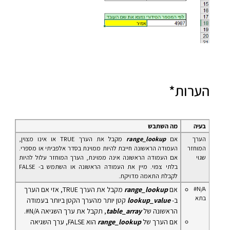
הערות*
בעיה
מה השתבש
הערך
אם
range_lookup
מקבל את הערך TRUE או אינו מצוין,
המוחזר
העמודה הראשונה חייבת להיות ממוינת בסדר אלפביתי או מספרי.
שגוי
אם העמודה הראשונה אינה ממוינת, הערך המוחזר עלול להיות
בלתי צפוי. מיין את העמודה הראשונה או השתמש ב- FALSE
לקבלת התאמה מדויקת.
‎ #N/A
אם
range_lookup
מקבל את הערך TRUE, אזי אם הערך
בתא
ב-
lookup_value
קטן יותר מהערך הקטן ביותר בעמודה
הראשונה של
table_array
, תקבל את ערך השגיאה ‎#N/A.
אם הערך של
range_lookup
הוא FALSE, ערך השגיאה