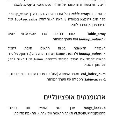
חייב להיות בעמודה הראשונה של טווח התאים שתציין ב-
table-array
.
לדוגמה, אם
table-array
כולל את התאים B2:D7, הערך lookup_value
שלך חייב להימצא בעמודה B. ראה האיור להלן.
Lookup_value
יכול
להיות ערך או הפניה לתא.
Table_array
טווח התאים שבו VLOOKUP יחפש
את
lookup_value
ואת הערך המוחזר.
העמודה הראשונה בטווח התאים חייבת להכיל
את
lookup_value
(לדוגמה, Last Name בתמונה להלן). בנוסף, על טווח
התאים להכיל את הערך המוחזר (לדוגמה, First Name באיור להלן)
שברצונך למצוא.
col_index_num
מספר העמודה (החל ב-1 עבור העמודה הימנית ביותר
ב-
table-array
) המכילה את הערך המוחזר.
ארגומנטים אופציונליים
range_lookup
ערך לוגי המציין אם ברצונך
שהפונקציה
VLOOKUP
תאתר התאמה משוערת או התאמה מדויקת: