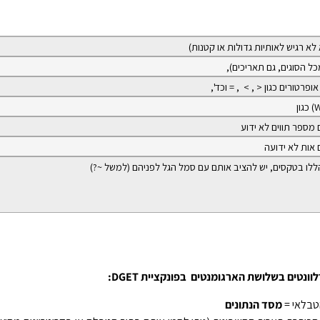
לא רגיש לאותיות גדולות או קטנות)
ל הסוגים, גם תאריכים),
ופרטורים כגון < , > , = וכד',
מספר תווים לא ידוע
אות לא ידועה
ללו בטקסים, יש להציב אותם עם סמל הגל לפניהם (למשל ~?)
לוונטים בשלושת הארגומנטים
בפונקציית
DGET
:
הטבלאי =
מסד הנתונים