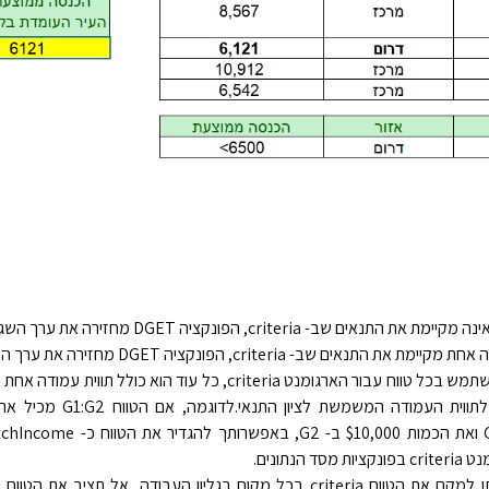
ם שב- criteria, הפונקציה DGET מחזירה את ערך השגיאה ‎#VALUE!‎.
תנאים שב- criteria, הפונקציה DGET מחזירה את ערך השגיאה ‎#NUM!‎.
באפשרותך להשתמש בכל טווח עבור הארגומנט criteria, כל עוד הוא כולל ת
לפחות מתחת לתווית העמודה המשמשת לצ
 הנתונים.