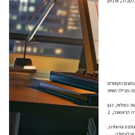
טבלה, או ניתן
תונים הקשורים
 מכילה תוויות
כפולות, כגון
"Age" או "Yield" או כמספר (ללא מרכאות) המייצג את מיקום העמודה ברשימה: 1 לעמודה הראשונה, 2
טווח התאים המכיל את התנאים שציינת. באפשרותך להשתמש בכל טווח עבור הארגומנט criteria,
אי לעמודה.