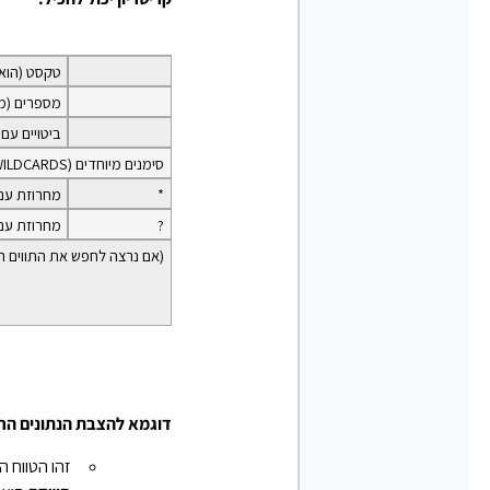
טקסט (הוא 
מספרים (מכ
ביטויים עם א
סימנים מיוחדים (WILDCARDS) כגון
*
מחרוזת עם 
?
מחרוזת עם 
(אם נרצה לחפש את התווים ה
דוגמא להצבת הנתונים הר
זהו הטווח 