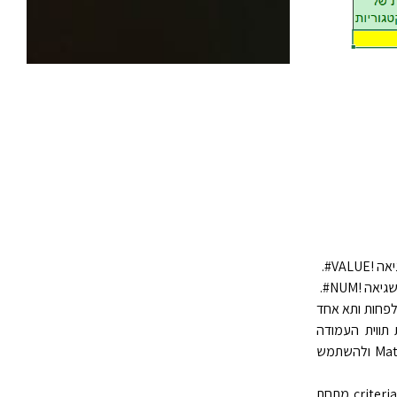
ווית עמודה אחת לפחות ותא אחד
יון התנאי.לדוגמה, אם הטווח G1:G2 מכיל את תווית העמודה
Income ב- G1 ואת הכמות $10,000 ב- G2, באפשרותך להגדיר את הטווח כ- MatchIncome ולהשתמש
אף על פי שניתן למקם את הטווח criteria בכל מקום בגליון העבודה, אל תציב את הטווח criteria מתחת