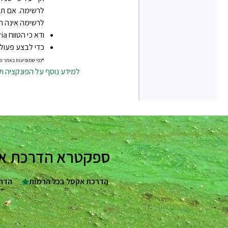
לרשימה. אם תו
לרשימה אינה ריקה, ל- Microsoft Excel לא תהיה אפשר
ודא כי הטווח criteria אינו חופף לרשימה.
כדי לבצע פעולה 
*
כפי שמופיעות באתר ה
למידע נוסף על הפונקציה ו
ספקטרא הדרכת אקסל - 25 שנות ניסיון בהדרכה מקצועי
הדרכת אקסל בכל הרמות
הדרכת eets