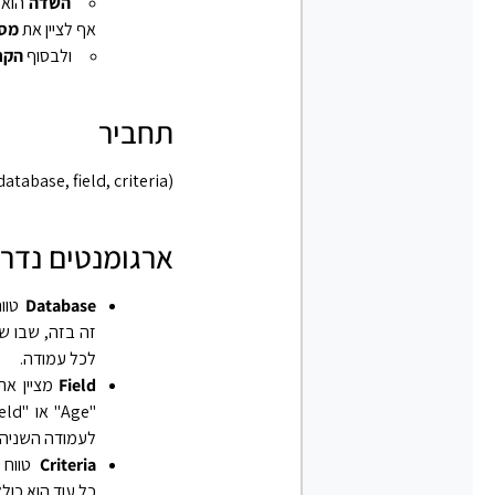
השדה
הוא ה
אף לציין את
מספ
ולבסוף
הקרי
תחביר
atabase, field, criteria)‎
ארגומנטים נדר
Database
טווח
זה בזה, שבו שו
לכל עמודה.
Field
מציין את
לעמודה השניה ו
Criteria
כל עוד הוא כול