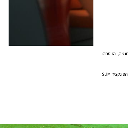
ים.לדוגמה, הנוסחה:
הפונקציה CHOOSE מחושבת תחילה, ומחזירה את ההפניה B1:B10. לאחר מכן מחושבת הפונקציה SUM