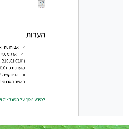
הערות
אם index_num הוא מערך, כל ערך יוערך בעת הערכת הפונקציה CHOOSE.
B10,C1:C10))‎
מוערכת כ: ‎=SUM(B1:B10)‎ ומחזירה לאחר מכן ערך המבוסס על הערכים בטווח B1:B10.
כאשר הארגומנט שלה, B1:B10 הוא תוצא
למידע נוסף על הפונקציה ו