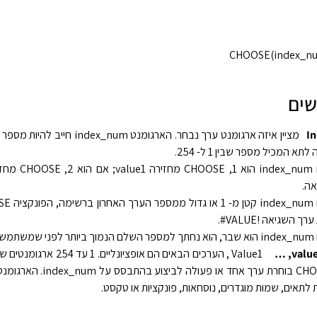
‎CHOOSE(index_num
שים
I
תא המכיל מספר שבין 1 ל- 254.
ה.
ך השגיאה ‎#VALUE!‎.
שמשתמשים בו.
‏ Value1 , הערכים הבאים הם אופציונ
הפונקציה CHOOSE בוחרת ערך אחד או פעו
 לתאים, שמות מוגדרים, נוסחאות, פונקציות או טקסט.