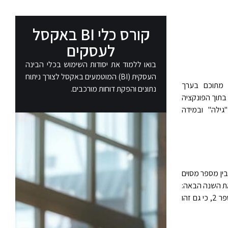
קורס כלי BI באקסל
לעסקים
בואו ללמוד את יסודות השימוש בכלי הבינה
העסקית (BI) המוטמעים באקסל לצורך ניתוח
יים (עד 254) ומאפשרת לבחור מתוכם בערך
נתונים והפקת דוחות מורכבים.
בתוך הפונקציה
, "רינה", "גילה" ובמידה
ר בין מספר מסוים
את השנה הבאה:
5%, 12% או 15%, באמצעות הפונקציה CHOOSE נוכל לבחור את הגידול של 12%, במידה ונבחר במספר 2, כי גם זהו