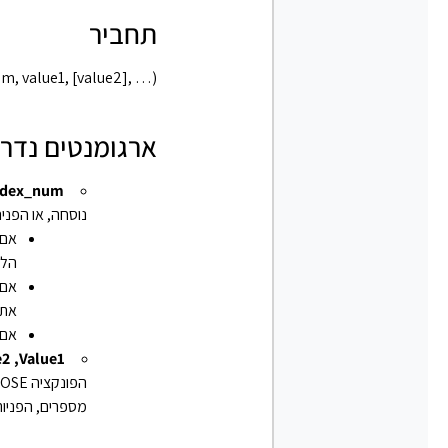
תחביר
, value1, [value2], …)‎
ארגומנטים נדר
ndex_num
נוסחה, או הפניה ל
הלא
את ער
אם index_num הוא שבר, הוא נחתך למספר השלם הנמוך ביותר לפני 
Value1‏, value2‏, …‏
מספרים, הפניות