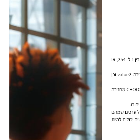
מציין איזה ארגומנט ערך נבחר. הארגומנט index_num חייב להיות מספר בין 1 ל- 254, או
אם index_num הוא 1, CHOOSE מחזירה value1; אם הוא 2, CHOOSE מחזירה value2 וכן
אם index_num קטן מ- 1 או גדול ממספר הערך האחרון ברשימה, הפונקציה CHOOSE מחזירה
ליים. 1 עד 254 ארגומנטים של ערכים שמהם
לה לביצוע בהתבסס על index_num. הארגומנטים יכולים להיות