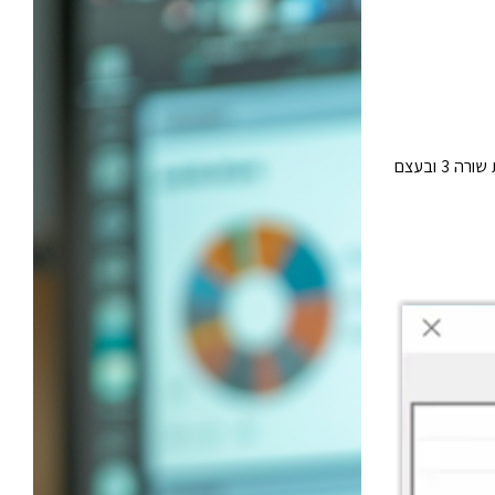
כלומר, תספור לי כמה פעמים מופיע התא בשורה 2, ומכיוון שלא קיבענו את התא, הוא יבדוק בהתאמה את שורה 3 ובעצם