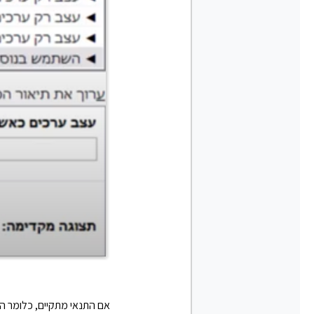
אם התנאי מתקיים, כלומר הנתון טור C מופיע יותר מפעם אחת, יש