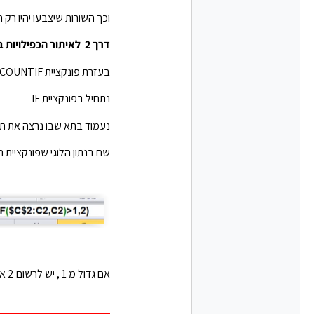
וכך השורות שיצבעו יהיו רק 
דרך 2 לאיתור הכפילויות בטור C
בעזרת פונקציית COUNTIF מקוננת בתוך IF
נתחיל בפונקציית IF
נעמוד בתא שבו נרצה את ת
שם בנתון הלוגי שפונקציית ה IF מבקשת, נרשום את ה UNTIF
אם גדול מ 1 , יש לרשום 2 או כפול, ואם לא גדול מ 1, יש לרשום 1 או פעם ראשונה