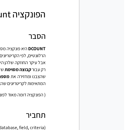
הפונקציה DCount באקסל
הסבר
DCOUNT
היא פונקציה מסו
הרלוונטיים, לפי הקריטריונים
אבל עיקר החוזקה שלהן היא
רק עבור
קבוצה מסוימת
של 
שהצבנו ומחזירה את
מספר
המתאימות לקריטריונים שהצב
( הפונקציה דומה מאוד לפונקציה ifs
תחביר
abase, field, criteria)‎