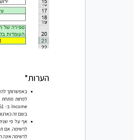
הערות*
בשם זה כארגומנט criteria בפונקציות מסד
לרשימה. אם תו
לרשימה אינה ריקה, ל- Microsoft Excel לא תהיה אפשר