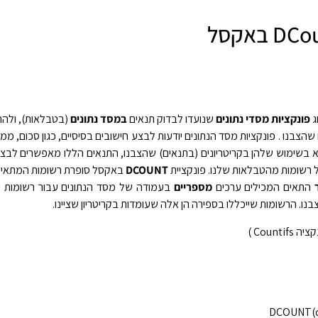
ג
פונקציות מסדי נתונים
שנועדו לבדוק תנאים
במסד נתונים
(בטבלאות), ולהחז
 שהצבנו . פונקציות מסד הנתונים יודעות לבצע חישובים בסיסיים, כגון סכום, ממו
 בשימוש שלהן בקריטריונים (בתנאים) שהצבנו, התנאים הללו מאפשרים לבצ
רשומות מהטבלאות שלנו. פונקציית
DCOUNT
באקסל סופרת רשומות המתאימו
התאים המכילים ערכים
מספריים
בעמודה של מסד הנתונים עבור רשומות (
נו. הרשומות שייכללו בספירה הן אלה שעומדות בקריטריון שציינו.
Count )
DCOUNT(dat