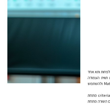
ווית עמודה אחת לפחות ותא אחד
יון התנאי.לדוגמה, אם הטווח G1:G2 מכיל את תווית העמודה
Income ב- G1 ואת הכמות $10,000 ב- G2, באפשרותך להגדיר את הטווח כ- MatchIncome ולהשתמש
אף על פי שניתן למקם את הטווח criteria בכל מקום בגליון העבודה, אל תציב את הטווח criteria מתחת
ם השורה מתחת