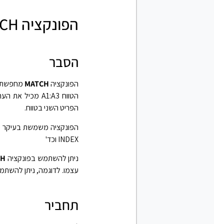
הפונקציה MATCH באקסל
הסבר
הפונקציה
MATCH
מחפשת פר
הטווח A1:A3 מכיל את הערכים 5, 25 ו- 38, הנוסחה
הפריט השני בטווח.
INDEX וכד'
ניתן להשתמש בפונקציה
CH
עצמו. לדוגמה, ניתן להשתמ
תחביר