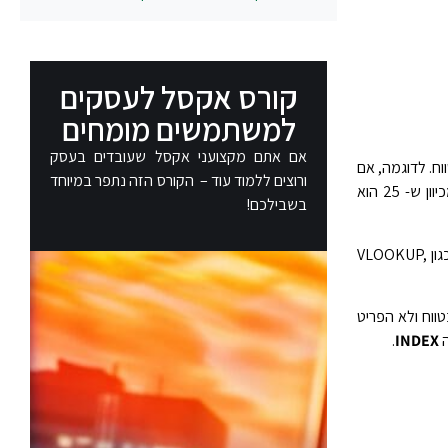
קורס אקסל לעסקים
למשתמשים מומחים
אם אתם מקצועני אקסל שעובדים בעסק
וח. לדוגמה, אם
ורוצים ללמוד עוד – הקורס הזה נתפר במיוחד
מחזירה את המספר 2, מכיוון ש- 25 הוא
בשבילכם!
הפונקציה משמשת בעיקר כנוסחת עזר לפונקציות אחרות הזקוקות למספר שורה או מספר טור, פונקציות כגון VLOOKUP,
ווח ולא הפריט
ה
INDEX
.