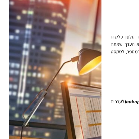
 טלפון כלשהו
א הערך שאתה
א למספר, לטקסט
looku
לערכים