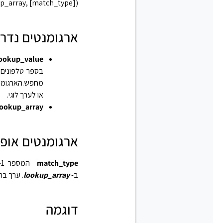
p_array, [match_type])‎
ארגומנטים נדר
ookup_value
בספר טלפונים
מחפש.הארגומ
או לערך לוגי.
lookup_array
ארגומנטים אופצ
match_type
המספר ‎-1‏, 0 או 1. הארגומנט
ב-
lookup_array
. ערך בר
דוגמה