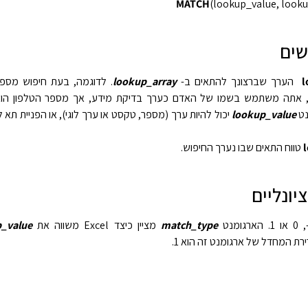
MATCH
(lookup_value, looku
שים
l
הערך שברצונך להתאים ב-
lookup_array
. לדוגמה, בעת חיפוש מספר
, אתה משתמש בשמו של האדם כערך בדיקת מידע, אך מספר הטלפון הו
נט
lookup_value
יכול להיות ערך (מספר, טקסט או ערך לוגי), או הפניית ת
טווח התאים שבו נערך החיפוש.
יונליים
match_type
מציין כיצד Excel משווה את
p_value
ירת המחדל של ארגומנט זה הוא 1.