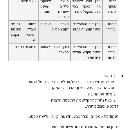
חברת
ניתן יהיה להפעיל
מיועד למאקרו
עיצוב תאים
מאקרו
את המאקרו בכל
כלליים שאינם
אישית
פעם שאקסל פתוח
ייעודיים לחוברת
מסוימת
חוברת
ניתן יהיה להפעיל רק
מאקרו ייעודיים
ניתוח נתונים
עבודה זו
כאשר קובץ זה פתוח
לקובץ מסוים
לטבלה מסוימת
הנמצאת בקובץ
זה.
חוברת
ניתן יהיה להפעיל רק
קובץ ייעודי לאחסון
שימושים נדירים
עבודה
כאשר הקובץ החדש
המאקרו
חדשה
יהיה פתוח
תיאור
ניתן להזין תיאור קצר בעברית/אנגלית לגבי ייעודו של המאקרו
נושא התיאור והתיעוד יידון בהרחבה בהמשך.
אשר את התיבה
כעת נתחיל להקליט את התוכנית הרצויה
לדוגמא: עיצוב כותרת,
נעמוד בתא מסויים, נבחר צבע, הדגשה, קווים , גלישת טקסט
נסמן את טור המספרים ונבחר עיצוב עם פסיק