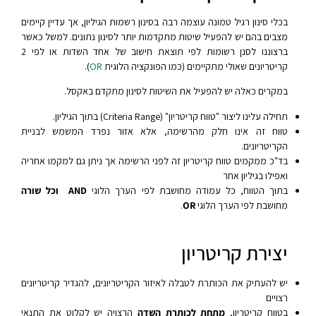
בכלי סינון רגיל טמונה עוצמה רבה בסינון רשמות הגיליון, אך עדיין קיימים
מצבים בהם יש להפעיל שיטות מתקדמות יותר לסינון נתונים. למשל כאשר
ברצוננו לסנן רשומות לפי תוצאת חישוב של אחד השדות או לפי 2
קריטריונים שאולי מתקיימים (כמו הפונקציה הלוגית
OR
).
במקרים כאלה יש להפעיל את השיטות לסינון מתקדם באקסל.
תחילה עלינו ליצור "טווח קריטריון" (Criteria Range) בתוך הגיליון.
טווח זה אינו חלק מהרשימה, אלא אזור נפרד המשמש לבניית
הקריטריונים.
בד"כ ממקמים טווח קריטריון זה לפני הרשימה אך ניתן גם למקמו אחריה
ואפילו בגיליון אחר
בתוך הטווח, כל עמודה מחושבת לפי הערך הלוגי
AND וכל שורה
מחושבת לפי הערך הלוגי
OR
.
יצירת קריטריון
יש להעתיק את הכותרת לטבלה לאיזור הקריטריונים, להגדיר קריטריונים
רצויים
בטווח קריטריון,
מתחת לכותרת השדה
הרצויה יש לקלוט את התנאי