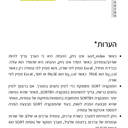
הערות*
כאשר sort_index אינו ניתן, ההנחה היא כי הערך צריך להיות
שורה1/עמודה1. כאשר הסדר אינו ניתן, ההנחה היא שהסדר הוא עולה.
כברירת מחדל, Excel ממיין לפי שורה, והוא ממיין לפי עמודה רק כאשר
by_col הוא TRUE. כאשר by_col הוא FALSE או חסר, Excel ממיין לפי
שורה.
הפונקציה SORT מסופקת כדי למיין נתונים במערך. אם ברצונך למיין
נתונים ברשת, עדיף להשתמש בפונקציה SORTBY, מאחר שהיא גמישה
יותר. הפונקציה SORTBY מתחשבת בתוספות/מחיקות של עמודות, מאחר
שהיא מבצעת הפניה לטווח, בעוד שהפונקציה SORT מבצעת הפניה
למספר אינדקס של עמודה.
ניתן להתייחס למערך כשורת ערכים, עמודת ערכים או שילוב של שורות
ועמודות של ערכים. בדוגמה שלעיל, מערך המקור של נוסחת SORT הוא
הטווח A5:D20.