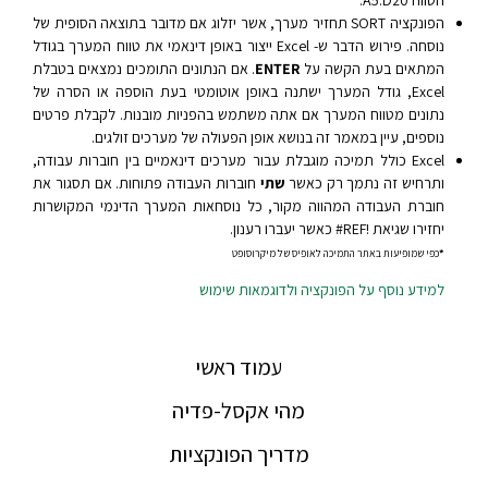
הפונקציה SORT תחזיר מערך, אשר יזלוג אם מדובר בתוצאה הסופית של
נוסחה. פירוש הדבר ש- Excel ייצור באופן דינאמי את טווח המערך בגודל
המתאים בעת הקשה על
ENTER
. אם הנתונים התומכים נמצאים בטבלת
Excel, גודל המערך ישתנה באופן אוטומטי בעת הוספה או הסרה של
נתונים מטווח המערך אם אתה משתמש בהפניות מובנות. לקבלת פרטים
נוספים, עיין במאמר זה בנושא אופן הפעולה של מערכים זולגים.
Excel כולל תמיכה מוגבלת עבור מערכים דינאמיים בין חוברות עבודה,
ותרחיש זה נתמך רק כאשר
שתי
חוברות העבודה פתוחות. אם תסגור את
חוברת העבודה המהווה מקור, כל נוסחאות המערך הדינמי המקושרות
יחזירו שגיאת ‎#REF!‎ כאשר יעברו רענון.
*
כפי שמופיעות באתר התמיכה לאופיס של מיקרוסופט
למידע נוסף על הפונקציה ולדוגמאות שימוש
עמוד ראשי
מהי אקסל-פדיה
מדריך הפונקציות