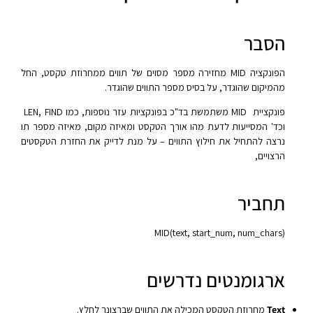
הסבר
הפונקציה MID מחזירה מספר מסוים של תווים ממחרוזת טקסט, החל
מהמיקום שהוגדר, על בסיס מספר התווים שהוגדר.
פונקציית MID משתמשת בד"כ בפונקציות עזר נוספות, כמו LEN, FIND
וכד' המסייעות לדעת מהו אורך הטקסט ומאיזה מקום, מאיזה מספר תו
נרצה להתחיל את חילוץ התווים – על מנת לדייק את החזרת הטקסטים
הרצויים,
תחביר
MID(text, start_num, num_chars)‎
ארגומנטים נדרשים
Text
מחרוזת הטקסט המכילה את התווים שברצונך לחלץ.