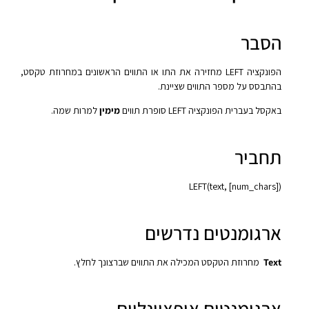
הסבר
הפונקציה LEFT מחזירה את התו או התווים הראשונים במחרוזת טקסט,
בהתבסס על מספר התווים שציינת.
באקסל בעברית הפונקציה LEFT סופרת תווים
מימין
למרות שמה.
תחביר
LEFT(text, [num_chars])‎
ארגומנטים נדרשים
Text
מחרוזת הטקסט המכילה את התווים שברצונך לחלץ.
ארגומנטים אופציונליים