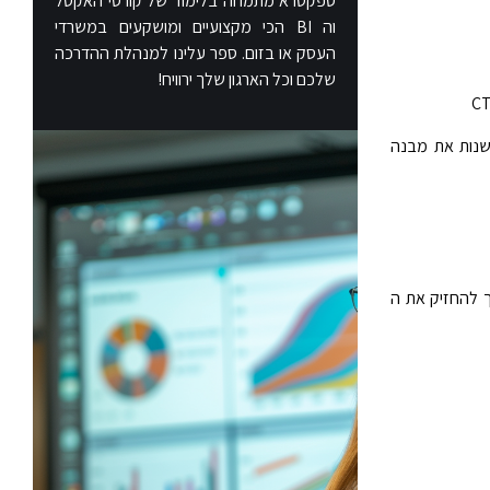
ספקטרא מתמחה בלימוד של קורסי האקסל
וה BI הכי מקצועיים ומושקעים במשרדי
העסק או בזום. ספר עלינו למנהלת ההדרכה
שלכם וכל הארגון שלך ירוויח!
לשנות את מבנה
, נקיש CTRL SHIFT וחץ למטה, נמשיך להחזיק את ה