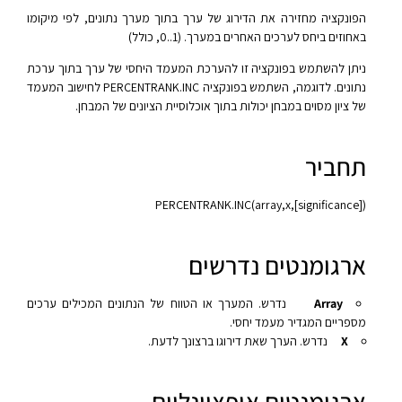
הפונקציה מחזירה את הדירוג של ערך בתוך מערך נתונים, לפי מיקומו
באחוזים ביחס לערכים האחרים במערך. (‎0..1, כולל)
ניתן להשתמש בפונקציה זו להערכת המעמד היחסי של ערך בתוך ערכת
נתונים. לדוגמה, השתמש בפונקציה PERCENTRANK.INC לחישוב המעמד
של ציון מסוים במבחן יכולות בתוך אוכלוסיית הציונים של המבחן.
תחביר
PERCENTRANK.INC(array,x,[significance])‎
ארגומנטים נדרשים
Array
נדרש. המערך או הטווח של הנתונים המכילים ערכים
מספריים המגדיר מעמד יחסי.
X
נדרש. הערך שאת דירוגו ברצונך לדעת.
ארגומנטים אופציונליים