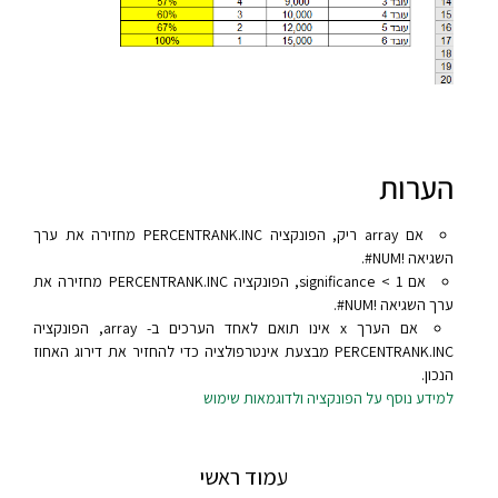
הערות
אם array ריק, הפונקציה PERCENTRANK.INC מחזירה את ערך
השגיאה ‎#NUM!‎‎.
אם significance < 1, הפונקציה PERCENTRANK.INC מחזירה את
ערך השגיאה ‎#NUM!‎‎.
אם הערך x אינו תואם לאחד הערכים ב- array, הפונקציה
PERCENTRANK.INC מבצעת אינטרפולציה כדי להחזיר את דירוג האחוז
הנכון.
למידע נוסף על הפונקציה ולדוגמאות שימוש
עמוד ראשי