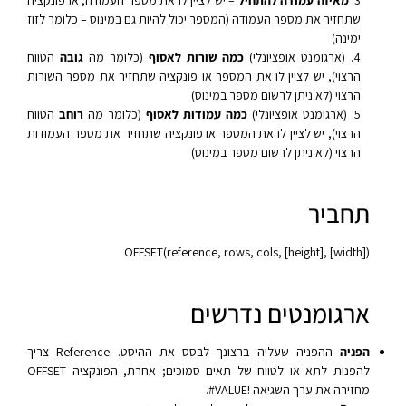
שתחזיר את מספר העמודה (המספר יכול להיות גם במינוס – כלומר לזוז
ימינה)
(ארגומנט אופציונלי)
כמה שורות לאסוף
(כלומר מה
גובה
הטווח
הרצוי), יש לציין לו את המספר או פונקציה שתחזיר את מספר השורות
הרצוי (לא ניתן לרשום מספר במינוס)
(ארגומנט אופציונלי)
כמה עמודות לאסוף
(כלומר מה
רוחב
הטווח
הרצוי), יש לציין לו את המספר או פונקציה שתחזיר את מספר העמודות
הרצוי (לא ניתן לרשום מספר במינוס)
תחביר
OFFSET(reference, rows, cols, [height], [width])‎
ארגומנטים נדרשים
הפניה
ההפניה שעליה ברצונך לבסס את ההיסט. Reference צריך
להפנות לתא או לטווח של תאים סמוכים; אחרת, הפונקציה OFFSET
מחזירה את ערך השגיאה ‎#VALUE!‎.