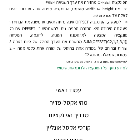
הפונקציה OFFSET מחזירה את ערך השגיאה ‎#REF!‎.
אם height או width מושמט, הפונקציה מניחה גובה או רוחב זהים
לאלה של reference.
למעשה, הפונקציה OFFSET אינה מזיזה תאים או משנה את הבחירה;
פעולתה היחידה היא החזרת הפניה. ניתן להשתמש ב- OFFSET עם כל
פונקציה המצפה לארגומנט הפניה. לדוגמה, הנוסחה
SUM(OFFSET(C2,1,2,3,1))‎ מחשבת את הערך הכולל של טווח בגובה 3
שורות וברוחב של עמודה אחת בהיסט של שורה אחת כלפי מטה ו- 2
עמודות שמאלה מהתא C2.
*
כפי שמופיעות באתר התמיכה לאופיס של מיקרוסופט
למידע נוסף על הפונקציה ולדוגמאות שימוש
עמוד ראשי
מהי אקסל-פדיה
מדריך הפונקציות
קורסי אקסל אונליין
זכויות יוצרים