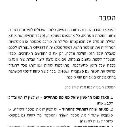
הסבר
הפונקציה יוצרת טווח של נתונים דינמיים, כלומר שיכולים להשתנות במידה
ונתוני הנוסחה משתנים. כל ארגומנט בפונקציה, (מלבד הראשון שהוא תא
תחילת המסלול של הפונקציה) יכול להיות מורכב ממספר או מפונקציות
המחזירות את המספר הרצוי. למשל פונקציית ה OFFSET תעזור לנו לסכם
מטבלה שכל הזמן הולכת וגדלה, רק את 3 החודשים האחרונים, מבלי
שנצטרך לשנות נתונים בנוסחה, אם אם נרצה ליצור טבלת ציר מנתוני
טבלה שכל הזמן מתעדכנת (מתווספות שורות ועמודות) נוכל להגדיר
מראש את הטווח עם פונקציית OFFSET ובכך ליצור
טווח דינמי
המשתנה
בהתאם לתאים אליהם הוא מופנה.
הפונקציה בנויה כמו מסלול הליכה;
הארגומנט הראשון שואל מאיפה מתחילים
– יש לציין לו תא ובד"כ
לקבע אותו
מאיזה שורה להתחיל להתחיל
– יש לציין לו את מספר השורה, או
פונקציה שתחזיר את מספר השורה (המספר יכול להיות גם במינוס-
כלומר לעלות למעלה)
מאיזה עמודה להתחיל
– יש לציין לו את מספר העמודה, או פונקציה