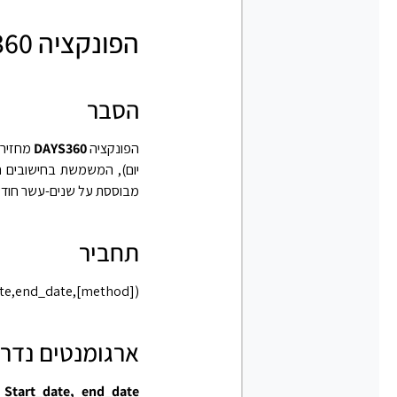
הפונקציה DAYS360 באקסל
הסבר
הפונקציה
DAYS360
יום), המשמשת בחישובים 
מבוססת על שנים-עשר חודשים בני
תחביר
te,end_date,[method])‎
ארגומנטים נדר
Start_date, end_date
ש