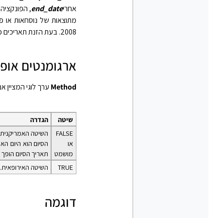
אחרי
end_date
, הפונקציה
מתוצאות של נוסחאות או פ
2008. בעת הזנת תאריכים כטקסט, עשויות להתגלות בעיות.
ארגומנטים אופצ
Method
ערך לוגי המציין 
שיטה
הגדרה
FALSE
או
מושמט
תאריך הסיום הופך לשווה ל- 30
TRUE
השיטה האירופאית. תאריכי התחלה וסיו
דוגמה