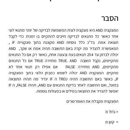
הסבר
הפונקציה AND היא פונקציה לוגית המשמשת לבדיקה של יותר מתנאי לוגי
אחד כאשר כל התנאים לבדיקה חייבים להתקיים בו זמנית כדי לקבל
תוצאת אמת. בד"כ כלל נוסחת AND מקוננת בתוך פונקציית IF ,
המאפשרת להגדיר מה יקרה באם התשובה תהיה אמת או שקר, AND
יכולה לבדוק עד 254 תנאים בעת ובעונה אחת, כאשר רק אם כל התנאים
מתקיימים, נקבל תשובה TRUE. AND מחזירה TRUE אם כל התנאים
מתקיימים, AND מחזירה FALSE אם אפילו רק תנאי אחד לא
מתקיים. הפונקציה AND יכולה לשמש כמבחן הלוגי בתוך הפונקציה
IF, כאשר באם התשובה תהיה TREU ה IF יגדיר מה תהיה התוצאה
בפועל, ואם התשובה לאחר בדיקת התנאים עם AND, תהיה FALSE, ה IF
יאפשר להגדיר את התוצאה במילים או בפעולות נוספות.
הפונקציה מקבלת את האופרטורים
< גדול מ
> קטן מ