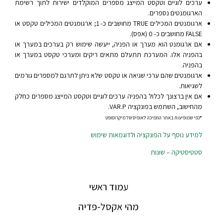
ערכים לוגיים וטקסט המייצג מספרים המוקלדים ישירות לתוך רשימת
הארגומנטים נספרים.
ארגומנטים המכילים TRUE מחושבים כ- 1; ארגומנטים המכילים טקסט או
FALSE מחושבים כ- 0 (אפס).
אם ארגומנט הוא מערך או הפניה, ייעשה שימוש רק בערכים במערך או
בהפניה אלו. המערכת תתעלם מתאים ריקים ומערכי טקסט במערך או
בהפניה.
ארגומנטים שהם ערכי שגיאה או טקסט שלא ניתן לתרגם למספרים גורמים
לשגיאות.
אם אין ברצונך לכלול בהפניה ערכים לוגיים וטקסט המייצג מספרים כחלק
מהחישוב, השתמש בפונקציה VAR.P.
*
כפי שמופיעות באתר התמיכה לאופיס של מיקרוסופט
למידע נוסף על הפונקציה ולדוגמאות שימוש
סטטיסטיקה – שונות
עמוד ראשי
מהי אקסל-פדיה