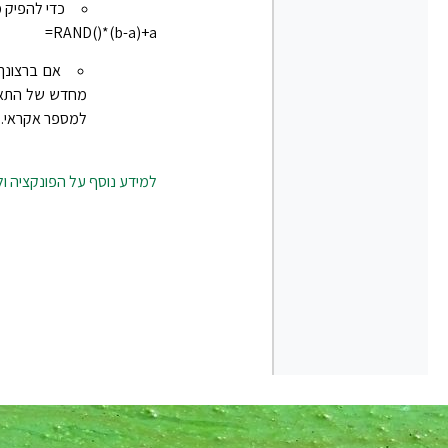
כדי להפיק מספר ממש
‎=RAND()*(b-a)+a
מחדש של התא, באפשרותך להזין
למספר אקראי. 
למידע נוסף על הפונקציה ו