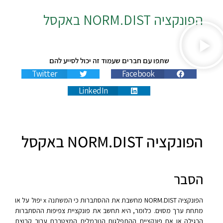
הפונקציה
NORM.DIST
באקסל
שתפו עם חברים שעמוד זה יכול לסייע להם
Twitter
Facebook
LinkedIn
הפונקציה NORM.DIST באקסל
הסבר
הפונקציה NORM.DIST מחשבת את ההסתברות כי המשתנה x יפול על או
מתחת ערך מסוים. כלומר, היא תחשב את פונקציית צפיפות ההסתברות
הרגילה או את פונקציית ההתפלגות הנורמלית המצטברת עבור קבוצת