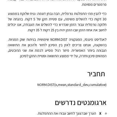
פרמטרים מסוימת.
כדי להבין מהי התפלגות נורמלית, הבה נבחן דוגמה: נניח שלוקח בממוצע
30 דקות כדי להשלים משימה, עם סטיית תקן של 5 דקות. בהנחה של
חלוקה נורמלית עבור הזמן שנדרש כדי להשלים את העבודה, אנו יכולים
לחשב את אחוז הזמן שבו הזמן יהיה בין 25 דקות ל 35 דקות.
לאנליסט פיננסי, הפונקציה NORM.DIST שימושית בניתוח שוק המניות.
בהשקעה, אנחנו צריכים לאזן בין הסיכון לחזור ולהכוון את התשואה
הגבוהה ביותר האפשרית. פיזור רגיל מסייע לכמת את שני ההיבטים,
המהווים סיכון וחזרה, על ידי ממוצע התשואה וסטיית התקן לסיכון.
תחביר
NORM.DIST(x,mean,standard_dev,cumulative)‎‎
ארגומנטים נדרשים
X
הערך שברצונך לחשב עבורו את ההתפלגות.