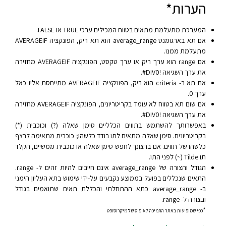
הערות*
המערכת מתעלמת מתאים בטווח המכילים ערכי TRUE או FALSE.
אם תא בארגומנט average_range הוא תא ריק, הפונקציה AVERAGEIF
מתעלמת ממנו.
אם range הוא ערך ריק או ערך טקסט, הפונקציה AVERAGEIF מחזירה
את ערך השגיאה ‎#DIV0!‎.
אם תא ב- criteria הוא ריק, הפונקציה AVERAGEIF מתייחסת אליו כאל
ערך 0.
אם שום תא בטווח לא עומד בקריטריונים, הפונקציה AVERAGEIF מחזירה
את ערך השגיאה ‎#DIV0!‎.
באפשרותך להשתמש בתווים הכלליים סימן שאלה (?) וכוכבית (*)
בקריטריונים. סימן שאלה מתאים לתו בודד כלשהו; כוכבית מתאימה לרצף
כלשהו של תווים. אם ברצונך לחפש סימן שאלה או כוכבית ממשיים, הקלד
תו Tilde ‏(~) לפני התו.
הגודל והצורה של average_range אינם חייבים להיות זהים ל- range.
התאים שנכללים בפועל בממוצע נקבעים על-ידי שימוש בתא העליון הימני
ב- average_range כתא ההתחלתי והכללת תאים שתואמים בגודל
ובצורה ל- range.
*
כפי שמופיעות באתר התמיכה לאופיס של מיקרוסופט