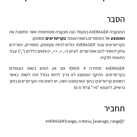
הסבר
הפונקציה AVERAGEIF באקסל הנה פונקציה סטטיסטית אשר מחשבת את
הממוצע
של המספרים בטווח העומד
בקריטריונים
שסופקו.
הקריטריונים עבור AVERAGEIF יכולים להיות טקסטים, מספרים, תאריכים
וניתן להוסיף להם אופרטורים לוגיים (>, <, <>, =) ותווים כלליים (*,?) עבור
התאמה חלקית.
AVERAGEIF מחזירה # DIV/0! אם אין תאים בטווח העומדים
בקריטריונים. ההיקף הממוצע לא צריך להיות בגודל זהה לטווח. כאשר
רושמים קריטריונים בתוך הארגומנט השני, יש לשים את הקריטריונים בתוך
גרשיים, לדוגמא "0<" (גדול מ 0)
תחביר
AVERAGEIF(range, criteria, [average_range])?‎