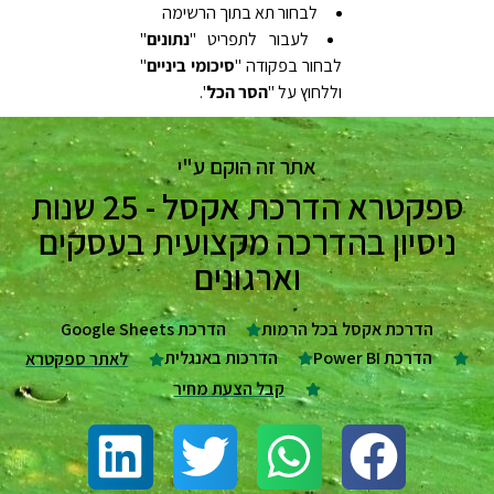
לבחור תא בתוך הרשימה
לעבור לתפריט "
נתונים
"
לבחור בפקודה "
סיכומי
ביניים
"
וללחוץ על "
הסר הכל
".
אתר זה הוקם ע"י
ספקטרא הדרכת אקסל - 25 שנות
ניסיון בהדרכה מקצועית בעסקים
וארגונים
הדרכת אקסל בכל הרמות
הדרכת Google Sheets
הדרכת Power BI
הדרכות באנגלית
לאתר ספקטרא
קבל הצעת מחיר