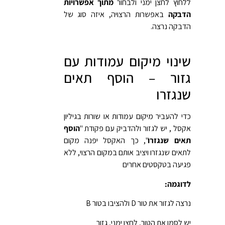
ללחוץ לחצן ימני ולבחור
מתוך אפשרויות
הדבקה
באפשרות הרצויה, איזה סוג של
הדבקה נרצה.
שינוי מיקום עמודות עם
גזור – הוסף תאים
שנגזרו
כדי להעביר מיקום עמודות או שורות בגיליון
אקסל , יש לגזור ולהדביק עם פקודת "
הוסף
תאים שנגזרו
", כך האקסל יפנה מקום
לתאים שנגזרו ויציב אותם במקום הרצוי, ללא
פגיעה בטקסטים אחרים
לדוגמה:
נרצה לגזור את טור D ולהציבו בטור B
יש לסמן את הטור, לחצן ימני, גזור