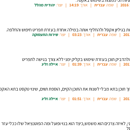
ות הכי נפוצות בשימוש באקסל.
2016
שפה:
עברית
אורך:
14:19
יוצר:
יהודית מהלל
 בגיליון אקסל ולהחליף אותה במילה אחרת בעזרת תפריט חיפוש והחלפה.
201
שפה:
עברית
אורך:
03:23
יוצר:
שירות התעסוקה
הדביק תוכן בעזרת שימוש בקליק ימני ללא צורך בגישה לתפריט
201
שפה:
עברית
אורך:
01:39
יוצר:
איילה זליג
וך תוכן בתא מבלי לשנות את התוכן הקיים, הוספת תווים, שינוי טקסט בתא האקס
201
שפה:
עברית
אורך:
01:51
יוצר:
איילה זליג
ני, לאיזה צרכים הוא משמש,כיצד הוא בנוי ופועל ומה הפוטנציאל שלו ככלי עזר
ל