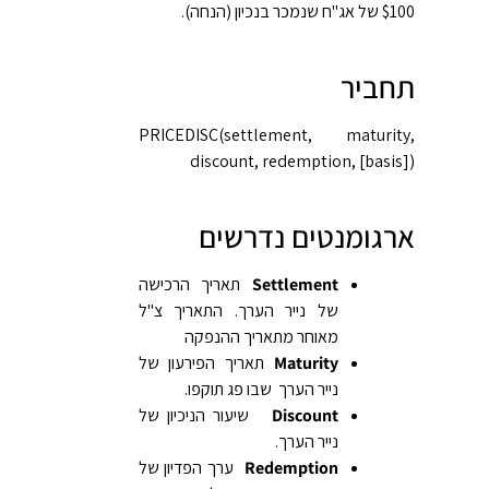
$100 של אג"ח שנמכר בנכיון (הנחה).
תחביר
‎PRICEDISC(settlement, maturity,
discount, redemption, [basis])‎
ארגומנטים נדרשים
Settlement
תאריך הרכישה
של נייר הערך. התאריך צ"ל
מאוחר מתאריך ההנפקה
Maturity
תאריך הפירעון של
נייר הערך שבו פג תוקפו.
Discount
שיעור הניכיון של
נייר הערך.
Redemption
ערך הפדיון של