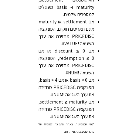
maturity ו- basis מעוגלים
למספרים שלמים.
אם settlement או maturity
אינם תאריכים חוקיים, הפונקציה
PRICEDISC מחזירה את ערך
השגיאה ‎#VALUE!‎.
אם discount ≤ 0 או אם
redemption ≤ 0, הפונקציה
PRICEDISC מחזירה את ערך
השגיאה ‎#NUM!‎.
אם basis < 0 או אם basis > 4,
הפונקציה PRICEDISC מחזירה
את ערך השגיאה ‎#NUM!‎.
אם settlement ≥ maturity,
הפונקציה PRICEDISC מחזירה
את ערך השגיאה ‎#NUM!‎.
*כפי שמופיעות באתר התמיכה לאופיס של
מיקרוסופט, בתיקוני תרגום