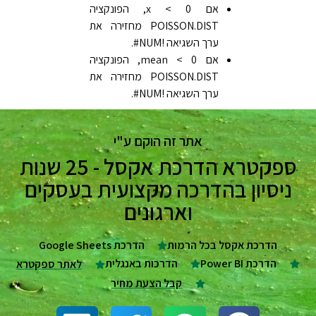
אם x < 0, הפונקציה
POISSON.DIST מחזירה את
ערך השגיאה ‎#NUM!‎.
אם mean < 0, הפונקציה
POISSON.DIST מחזירה את
ערך השגיאה ‎#NUM!‎.
אתר זה הוקם ע"י
ספקטרא הדרכת אקסל - 25 שנות
ניסיון בהדרכה מקצועית בעסקים
וארגונים
הדרכת אקסל בכל הרמות
הדרכת Google Sheets
הדרכת Power BI
הדרכות באנגלית
לאתר ספקטרא
קבל הצעת מחיר