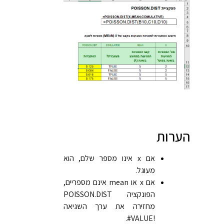
הערות
אם x אינו מספר שלם, הוא
מעוגל.
אם x או mean אינם מספריים,
הפונקציה POISSON.DIST
מחזירה את ערך השגיאה
‎#VALUE!‎.