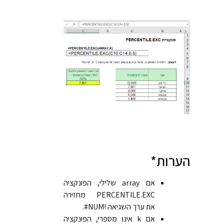
הערות*
אם array שלילי, הפונקציה
PERCENTILE.EXC מחזירה
את ערך השגיאה ‎#NUM!‎.
אם k אינו מספרי, הפונקציה