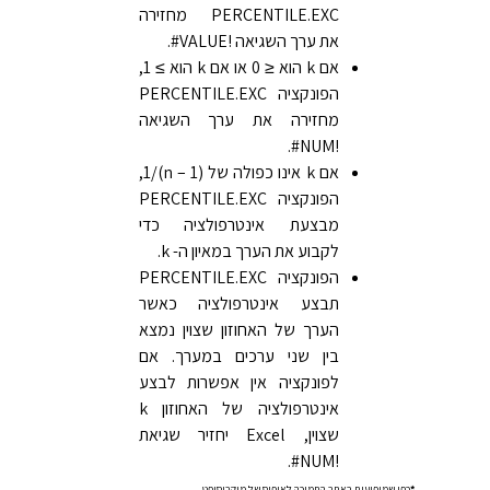
PERCENTILE.EXC מחזירה
את ערך השגיאה ‎#VALUE!‎.
אם k הוא ≤ 0 או אם k הוא ≥ 1,
הפונקציה PERCENTILE.EXC
מחזירה את ערך השגיאה
‎#NUM!‎.
אם k אינו כפולה של ‎1/(n – 1)‎,
הפונקציה PERCENTILE.EXC
מבצעת אינטרפולציה כדי
לקבוע את הערך במאיון ה- k.
הפונקציה PERCENTILE.EXC
תבצע אינטרפולציה כאשר
הערך של האחוזון שצוין נמצא
בין שני ערכים במערך. אם
לפונקציה אין אפשרות לבצע
אינטרפולציה של האחוזון k
שצוין, Excel יחזיר שגיאת
‎#NUM!‎‏.
*
כפי שמופיעות באתר התמיכה לאופיס של מיקרוסופט