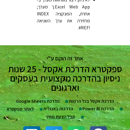
Excel Web App‏.ך מערך;
אחרת, הפונקציה INDEX
מחזירה את ערך השגיאה
‎#REF!‎.
אתר זה הוקם ע"י
ספקטרא הדרכת אקסל - 25 שנות
ניסיון בהדרכה מקצועית בעסקים
וארגונים
הדרכת אקסל בכל הרמות
הדרכת Google Sheets
הדרכת Power BI
הדרכות באנגלית
לאתר ספקטרא
קבל הצעת מחיר