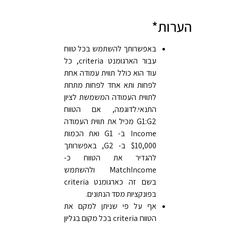
הערות*
באפשרותך להשתמש בכל טווח
עבור הארגומנט criteria, כל
עוד הוא כולל תווית עמודה אחת
לפחות ותא אחד לפחות מתחת
לתווית העמודה המשמשת לציון
התנאי.לדוגמה, אם הטווח
G1:G2 מכיל את תווית העמודה
Income ב- G1 ואת הכמות
$10,000 ב- G2, באפשרותך
להגדיר את הטווח כ-
MatchIncome ולהשתמש
בשם זה כארגומנט criteria
בפונקציות מסד הנתונים.
אף על פי שניתן למקם את
הטווח criteria בכל מקום בגליון