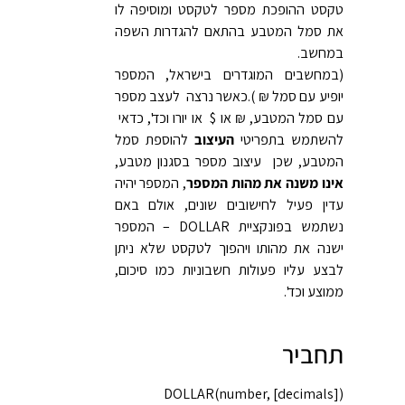
טקסט ההופכת מספר לטקסט ומוסיפה לו
את סמל המטבע בהתאם להגדרות השפה
במחשב.
(במחשבים המוגדרים בישראל, המספר
יופיע עם סמל ₪ ).כאשר נרצה לעצב מספר
עם סמל המטבע, ₪ או $ או יורו וכד', כדאי
להשתמש בתפריטי
העיצוב
להוספת סמל
המטבע, שכן עיצוב מספר בסגנון מטבע,
אינו משנה את מהות המספר
, המספר יהיה
עדין פעיל לחישובים שונים, אולם באם
נשתמש בפונקציית DOLLAR – המספר
ישנה את מהותו ויהפוך לטקסט שלא ניתן
לבצע עליו פעולות חשבוניות כמו סיכום,
ממוצע וכד'.
תחביר
‎DOLLAR(number, [decimals])‎