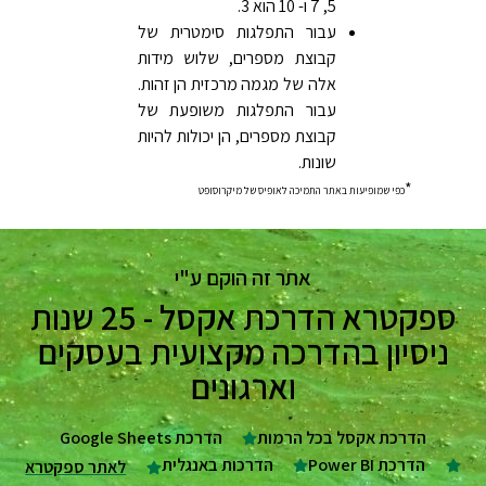
5, 7 ו- 10 הוא 3.
עבור התפלגות סימטרית של
קבוצת מספרים, שלוש מידות
אלה של מגמה מרכזית הן זהות.
עבור התפלגות משופעת של
קבוצת מספרים, הן יכולות להיות
שונות.
*
כפי שמופיעות באתר התמיכה לאופיס של מיקרוסופט
אתר זה הוקם ע"י
ספקטרא הדרכת אקסל - 25 שנות
ניסיון בהדרכה מקצועית בעסקים
וארגונים
הדרכת אקסל בכל הרמות
הדרכת Google Sheets
הדרכת Power BI
הדרכות באנגלית
לאתר ספקטרא