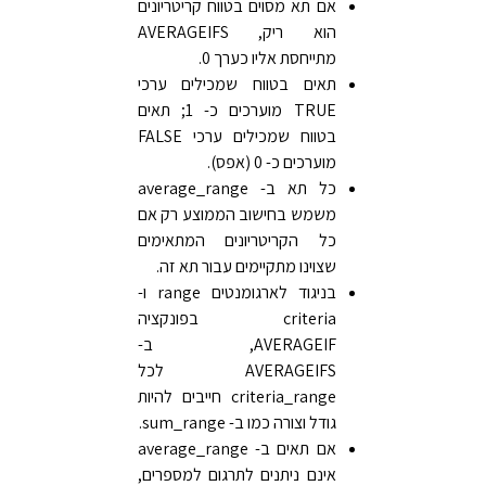
אם תא מסוים בטווח קריטריונים
הוא ריק, AVERAGEIFS
מתייחסת אליו כערך 0.
תאים בטווח שמכילים ערכי
TRUE מוערכים כ- 1; תאים
בטווח שמכילים ערכי FALSE
מוערכים כ- 0 (אפס).
כל תא ב- average_range
משמש בחישוב הממוצע רק אם
כל הקריטריונים המתאימים
שצוינו מתקיימים עבור תא זה.
בניגוד לארגומנטים range ו-
criteria בפונקציה
AVERAGEIF, ב-
AVERAGEIFS לכל
criteria_range חייבים להיות
גודל וצורה כמו ב- sum_range.
אם תאים ב- average_range
אינם ניתנים לתרגום למספרים,