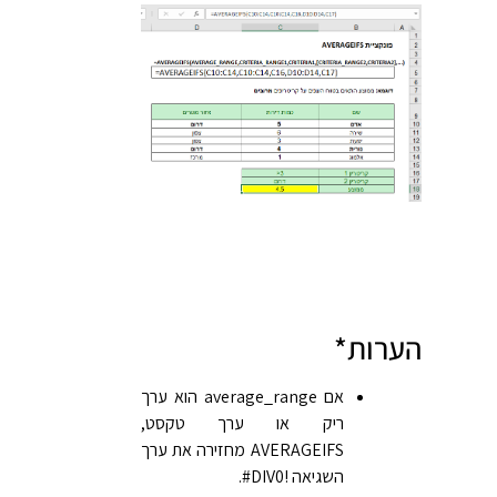
הערות*
אם average_range הוא ערך
ריק או ערך טקסט,
AVERAGEIFS מחזירה את ערך
השגיאה ‎#DIV0!‎.