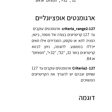
"32", "‎>32", "תפוחים" או B4.
ארגומנטים אופציונליים
127-criteria_range2‏
ארגומנטים עוקבים
עד 127 קריטריונים בצורה של מספר, ביטוי,
הפניה לתא או טקסט, המגדירים אילו תאים
ייכללו בממוצע. לדוגמה, ניתן לבטא
קריטריונים בתור 32, "32", "‎>32", "תפוחים"
או B4.
127
–
Criteria2
ארגומנטים עוקבים עד 127
טווחים שבהם יש להעריך את הקריטריונים
המשויכים.
דוגמה