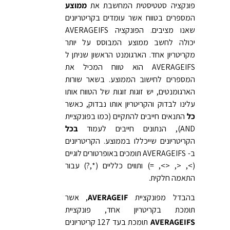
פונקציה סטטיסטית המחשבת את
ממוצע
המספרים בטווח אשר עומדים בקריטריונים
שאנו מציבים. הפונקציה AVERAGEIFS
יכולה לחשב ממוצע המבוסס על יותר
מקריטריון אחד. הארגומנט הראשון שניתן ל
AVERAGEIFS הוא טווח המכיל את
המספרים לחישוב הממוצע. בשאר שורות
הארגומנטים, יש זוגות זוגות של הטווח אותו
עלינו לבדוק והקריטריון אותו נבדוק, כאשר
כל
התנאים חייבים להתקיים (כמו בפונקציית
AND), הנתונים חייבים לעמוד
בכל
הקריטריונים שייכללו בממוצע. הקריטריונים
ב- AVERAGEIFS תומכים באופרטורים לוגיים
(>, <, <>, =) ותווים כלליים (*,?) עבור
התאמה חלקית.
בהבדל מפונקציית
AVERAGEIF
, אשר
תומכת בקריטריון אחד, פונקציית
S
AVERAGEIF
תומכת בעד 127 קריטריונים