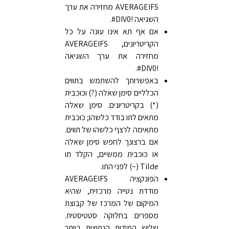
AVERAGEIFS מחזירה את ערך
השגיאה ‎#DIV0!‎.
אם אף תא אינו עונה על כל
הקריטריונים, AVERAGEIFS
מחזירה את ערך השגיאה
‎#DIV0!‎.
באפשרותך להשתמש בתווים
הכלליים סימן שאלה (?) וכוכבית
(*) בקריטריונים. סימן שאלה
מתאים לתו בודד כלשהו; כוכבית
מתאימה לרצף כלשהו של תווים.
אם ברצונך לחפש סימן שאלה
או כוכבית ממשיים, הקלד תו
Tilde ‏(~) לפני התו.
הפונקציה AVERAGEIFS
מודדת נטייה מרכזית, שהיא
המיקום של המרכז של קבוצת
מספרים בחלוקה סטטיסטית.
שלוש המידות הנפוצות ביותר