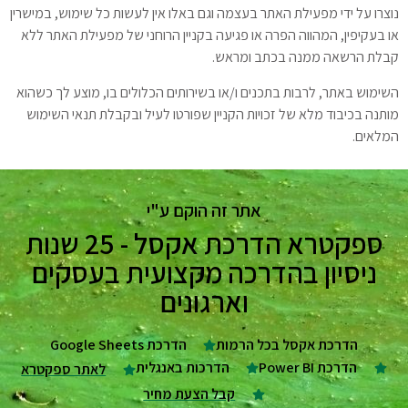
נוצרו על ידי מפעילת האתר בעצמה וגם באלו אין לעשות כל שימוש, במישרין
או בעקיפין, המהווה הפרה או פגיעה בקניין הרוחני של מפעילת האתר ללא
קבלת הרשאה ממנה בכתב ומראש.
השימוש באתר, לרבות בתכנים ו/או בשירותים הכלולים בו, מוצע לך כשהוא
מותנה בכיבוד מלא של זכויות הקניין שפורטו לעיל ובקבלת תנאי השימוש
המלאים.
אתר זה הוקם ע"י
ספקטרא הדרכת אקסל - 25 שנות
ניסיון בהדרכה מקצועית בעסקים
וארגונים
הדרכת אקסל בכל הרמות
הדרכת Google Sheets
הדרכת Power BI
הדרכות באנגלית
לאתר ספקטרא
קבל הצעת מחיר