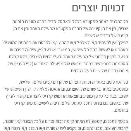
זכויות יוצרים
כל התכנים באתר ספקטרא בכלל ובאקסל-פדיה בפרט מוגנים בזכויות
יוצרים, בין אם הן קיניינה של חברת ספקטרא מפעילת האתר ובין אם הן
קינינם של צדדים שלישיים.
לפיכך אין להעתיק ו/או לשכפל ו/או להפיץ ו/או לפרסם את התכנים המוצגים
באתר ו/או לעשות בהם כל שימוש, במישרין או בעקיפין, שיהווה הפרה או
פגיעה בקניין הרוחני של מפעילת האתר ובעלי זכויות היוצרים, בלא קבלת
הסכמתה המפורשת בכתב ומראש של מפעילת האתר או (לפי העניין) של
אותם צדדים שלישיים בעלי הזכויות.
כל הסרטונים באתר שזכויות היוצרים שלהן הם קניינו של צד שלישי,
מוטמעים באתר ברשותם של היוצרים, ובהתאמה מלאה לרישיון השימוש של
יוטיוב. עבור כל סרטון מופיע בתוצאות החיפוש קרדיט ליוצר עם קישור לערוץ
שלו ביוטיוב. גם ביחס לתכני טקסט של צדדים שלישיים, מופיע קרדיט
בהתאם.
בנוסף לתכנים, למפעילת האתר קיימת זכות יוצרים על כל תצוגה ו/או תוכנה,
לרבות העיצוב, מבני נתונים, ופונקציונליות שפותחו ו/או תוכננו ו/או חוברו ו/או